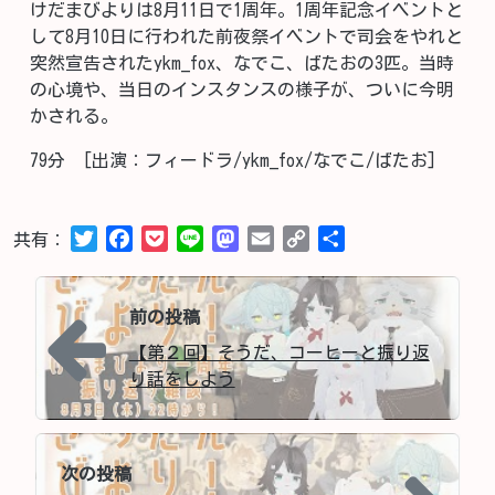
けだまびよりは8月11日で1周年。1周年記念イベントと
して8月10日に行われた前夜祭イベントで司会をやれと
突然宣告されたykm_fox、なでこ、ばたおの3匹。当時
の心境や、当日のインスタンスの様子が、ついに今明
かされる。
79分
[出演：フィードラ/ykm_fox/なでこ/ばたお]
Twitter
Facebook
Pocket
Line
Mastodon
Email
Copy
共
共有：
Link
有
Post navigation
投稿ナビゲーション
前の投稿
【第２回】そうだ、コーヒーと振り返
り話をしよう
次の投稿