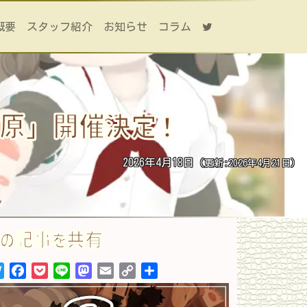
概要
スタッフ紹介
お知らせ
コラム
秋葉原」開催決定！
2026年4月18日
(更新:2026年4月21日)
この記事を共有
Twitter
Facebook
Pocket
Line
Mastodon
Email
Copy
共
Link
有