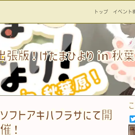
トップ
イベント
出張版！けだまびより in 
士ソフトアキバプラザにて開
催！