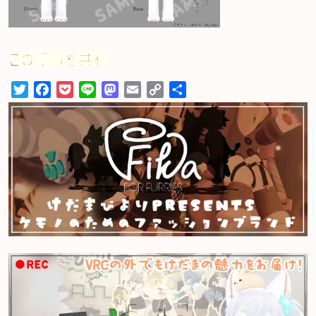
この記事を共有
Twitter
Facebook
Pocket
Line
Mastodon
Email
Copy
共
Link
有