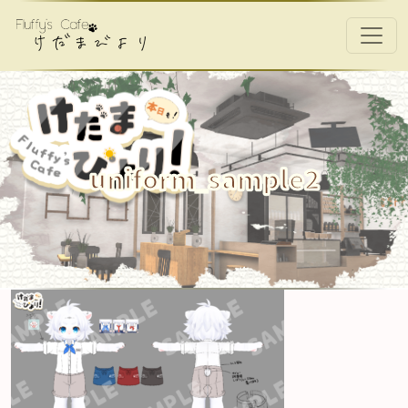
コンテンツへスキップ
メインナビゲーション
uniform_sample2