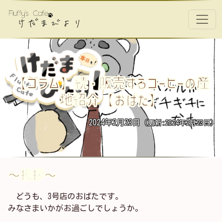
コンテンツへスキップ
メインナビゲーション
【コラム】続・販売するコーヒーの産
地紹介【おばた】
2024年2月23日
(更新:2024年2月23日)
～挨拶～
どうも、3号店のおばたです。
みなさまいかがお過ごしでしょうか。