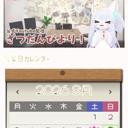
営業日カレンダー
2026
8月
月
火
水
木
金
土
日
1
2