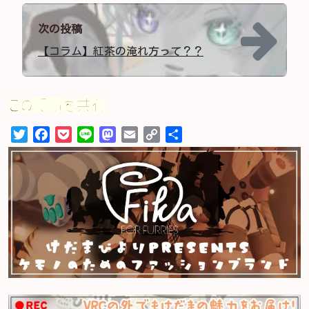
次の投稿
【コラム】紅茶の淹れ方って？？
この記事を共有
Twitter
Facebook
Pocket
Line
Mastodon
Email
Copy
共
Link
有