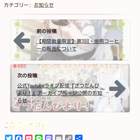
カテゴリー:
お知らせ
投稿ナビゲーション
前の投稿
【期間数量限定】第3回・焙煎コーヒ
ーの販売について
次の投稿
公式Youtubeライブ配信『ざつだんび
より！』アーカイブページ公開のお知
らせ
この記事を共有
Twitter
Facebook
Pocket
Line
Mastodon
Email
Copy
共