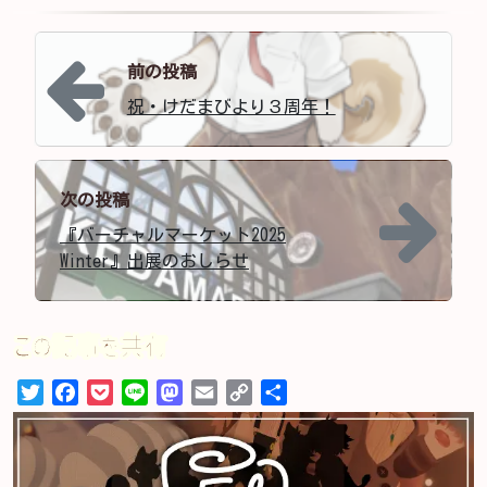
投稿ナビゲーション
前の投稿
祝・けだまびより３周年！
次の投稿
『バーチャルマーケット2025
Winter』出展のおしらせ
この記事を共有
Twitter
Facebook
Pocket
Line
Mastodon
Email
Copy
共
Link
有