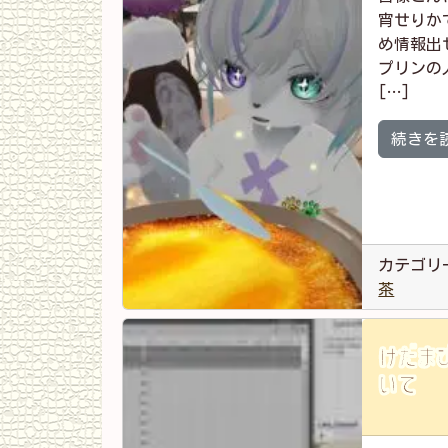
宵せりか
め情報出
プリンの
[…]
続きを
カテゴリ
茶
けだまび
いて