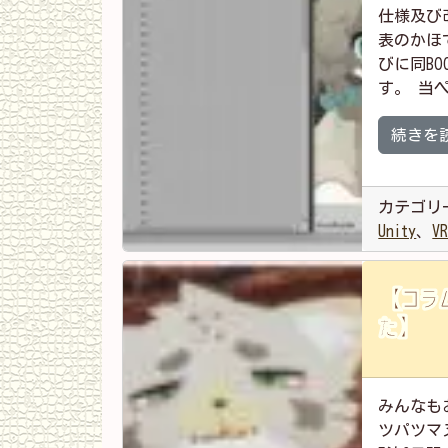
仕様及び
表のかほで
びに同B
す。 当
続きを
カテゴリ
Unity
、
V
【コラ
た】
みんなも
ツパツマ