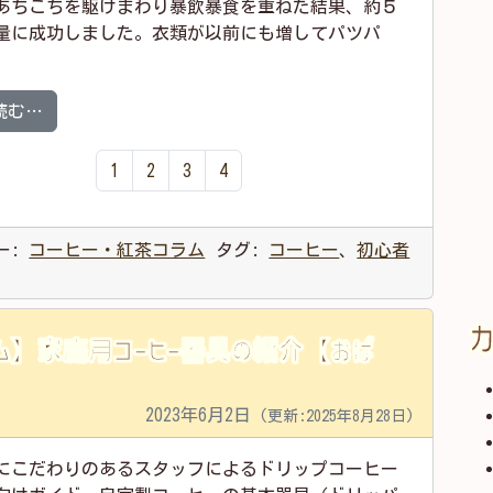
間あちこちを駆けまわり暴飲暴食を重ねた結果、約５
量に成功しました。衣類が以前にも増してパツパ
from 【コラム】続編・ペーパードリップの紹介【おばた
読む…
1
2
3
4
ー:
コーヒー・紅茶コラム
タグ:
コーヒー
、
初心者
ム】家庭用コーヒー器具の紹介【おば
2023年6月2日
(更新:2025年8月28日)
にこだわりのあるスタッフによるドリップコーヒー