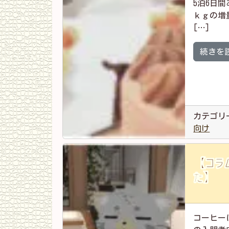
5泊6日
ｋｇの増
[…]
続きを
カテゴリ
向け
【コラ
た】
コーヒー