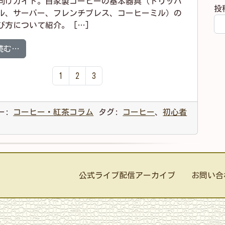
向けガイド。自家製コーヒーの基本器具（ドリッパ
投
ル、サーバー、フレンチプレス、コーヒーミル）の
び方について紹介。 […]
from 【コラム】家庭用コーヒー器具の紹介【おばた】
読む…
1
2
3
ー:
コーヒー・紅茶コラム
タグ:
コーヒー
、
初心者
公式ライブ配信アーカイブ
お問い合