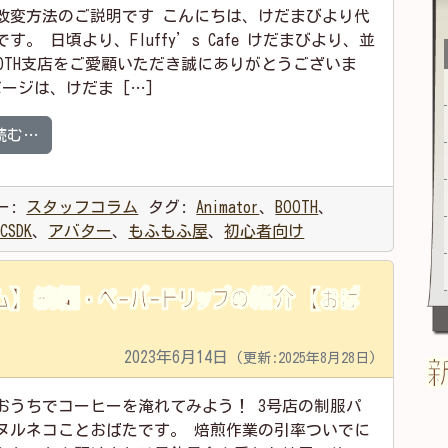
改変方法のご説明です こんにちは、けだまびより代
す。 日頃より、Fluffy’s Cafe けだまびより、並
OOTH支店をご愛顧いただき誠にありがとうございま
ページは、けだま […]
from けだまびより製の Animator Controllerについて
読む…
ー:
スタッフコラム
タグ:
Animator
、
BOOTH
、
RCSDK
、
アバター
、
もふもふ屋
、
初心者向け
ム】続編・ペーパードリップの紹介【おば
2023年6月14日
(更新:2025年8月28日)
おうちでコーヒーを淹れてみよう！ 3号店の制服パ
ヌルネコことおばたです。 焙煎作業の引率ついでに