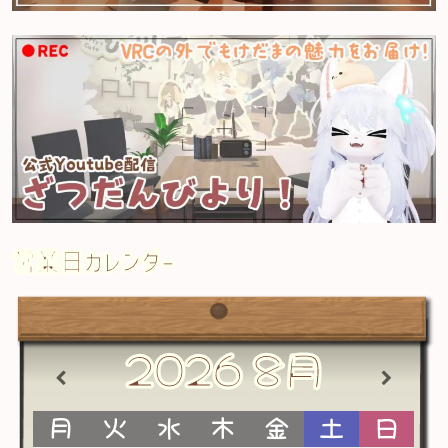
営業日カレンダー
2026
8月
月
火
水
木
金
土
日