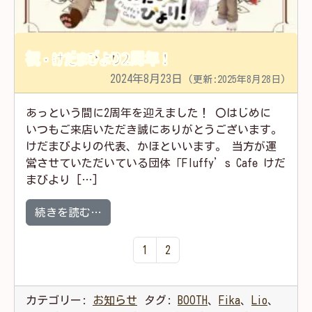
祝・けだまびより2周年！
2024年8月23日
(更新:2025年8月28日)
あっという間に2周年を迎えました！ 〇はじめに
いつもご来店いただき誠にありがとうございます。
けだまびよりの代表、かほといいます。 当方が運
営させていただいている団体「Fluffy’s Cafe けだ
まびより […]
from 祝・けだまびより2周年！
続きを読む…
1
2
カテゴリー:
お知らせ
タグ:
BOOTH
、
Fika
、
Lio
、