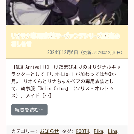
リオリナ専用衣装サーヴァンツシリーズ販売の
おしらせ
2024年12月6日
(更新:2024年12月6日)
【NEW Arrival!!】 けだまびよりのオリジナルキャ
ラクターとして「リオ-Lio-」が加わってはや3か
月。 リオくんとリナちゃんペアの専用衣装とし
て、執事服「Solis Ortus」（ソリス・オルトゥ
ス）、メイド […]
from リオリナ専用衣装サーヴァンツシ
続きを読む…
カテゴリー:
お知らせ
タグ:
BOOTH
、
Fika
、
Lina
、