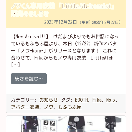
ノワくん専用衣装「LittleAlchemist」
販売のおしらせ
2023年12月22日
(更新:2025年2月27日)
【New Arrival!!】 けだまびよりでもお世話になっ
ているもふもふ屋より、本日（12/22）新作アバタ
ー「ノワ-Noix-」がリリースとなります！ これに
合わせて、Fikaからもノワ専用衣装「LittleAlch
[…]
from ノワくん専用衣装「LittleAlchem
続きを読む…
カテゴリー:
お知らせ
タグ:
BOOTH
、
Fika
、
Noix
、
アバター衣装
、
ノワ
、
もふもふ屋