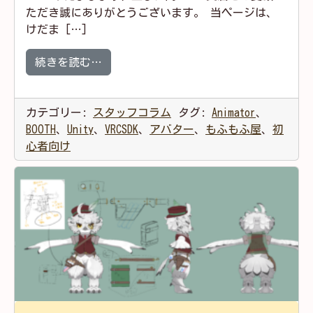
ただき誠にありがとうございます。 当ページは、
けだま […]
from けだまびより製の Animator Contr
続きを読む…
カテゴリー:
スタッフコラム
タグ:
Animator
、
BOOTH
、
Unity
、
VRCSDK
、
アバター
、
もふもふ屋
、
初
心者向け