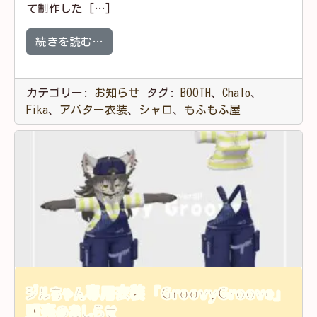
て制作した […]
from シャロくん専用衣装「DeepBlue
続きを読む…
カテゴリー:
お知らせ
タグ:
BOOTH
、
Chalo
、
Fika
、
アバター衣装
、
シャロ
、
もふもふ屋
ジルちゃん専用衣装「GroovyGroove」
販売のおしらせ