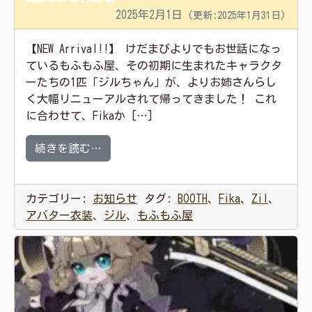
2025年2月1日
(更新:2025年1月31日)
【NEW Arrival!!】 けだまびよりでもお世話になっ
ているもふもふ屋、その初期に生まれたキャラクタ
ーたちの1匹「ジルちゃん」が、よりお姉さんらし
く大幅リニューアルされて帰ってきました！ これ
に合わせて、Fikaか […]
from ジルちゃん専用衣装「GroovyGro
続きを読む…
カテゴリー:
お知らせ
タグ:
BOOTH
、
Fika
、
Zil
、
アバター衣装
、
ジル
、
もふもふ屋