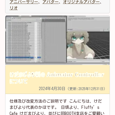
アニバーサリー
、
アバター
、
オリジナルアバター
、
リオ
けだまびより製の Animator Controller
について
2024年4月30日
(更新:2025年12月31日)
仕様及び改変方法のご説明です こんにちは、けだ
まびより代表のかほです。 日頃より、Fluffy’s
Cafe けだまびより、並びに同BOOTH支店をご愛顧い